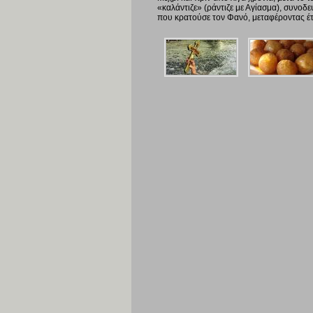
«καλάντιζε» (ράντιζε με Αγίασμα), συνοδ
που κρατούσε τον Φανό, μεταφέροντας έτσ