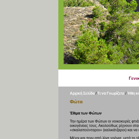
Γενι
Αρχική Σελίδα
/
Τι να Γνωρίζετε
/
Ήθη κα
Φώτα
Έθιμα των Φώτων
Την ημέρα των Φώτων οι νοικοκυρές φτιάχ
οικογένειες τους. Ακολούθως ρίχνουν στα 
«σκαλαπούνταροι» (καλικάτζαροι) και να
Μέχρι και πριν από λίγα χρόνια, μετά το τέ