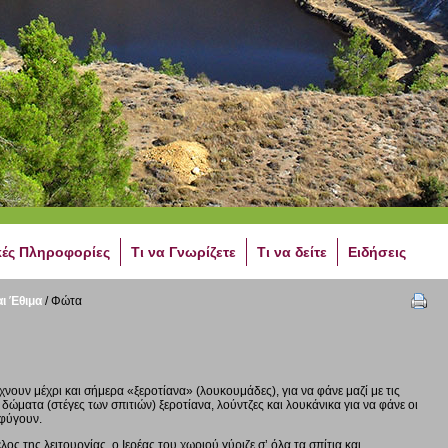
κές Πληροφορίες
Τι να Γνωρίζετε
Τι να δείτε
Ειδήσεις
ι Έθιμα
/
Φώτα
νουν μέχρι και σήμερα «ξεροτίανα» (λουκουμάδες), για να φάνε μαζί με τις
δώματα (στέγες των σπιτιών) ξεροτίανα, λούντζες και λουκάνικα για να φάνε οι
 φύγουν.
λος της λειτουργίας, ο Ιερέας του χωριού γύριζε σ’ όλα τα σπίτια και