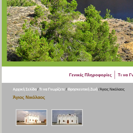
Γενικές Πληροφορίες
Τι να Γ
Αρχική Σελίδα
/
Τι να Γνωρίζετε
/
Θρησκευτική Ζωή
/
Άγιος Νικόλαος
Άγιος Νικόλαος