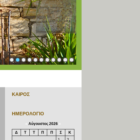
1
2
3
4
5
6
7
8
9
10
11
ΚΑΙΡΟΣ
ΗΜΕΡΟΛΟΓΙΟ
«
Αύγουστος 2026
»
Δ
Τ
Τ
Π
Π
Σ
Κ
1
2