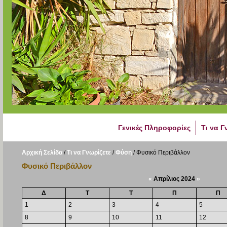
Γενικές Πληροφορίες
Τι να Γ
Αρχική Σελίδα
/
Τι να Γνωρίζετε
/
Φύση
/
Φυσικό Περιβάλλον
Φυσικό Περιβάλλον
«
Απρίλιος 2024
»
Δ
Τ
Τ
Π
Π
1
2
3
4
5
8
9
10
11
12