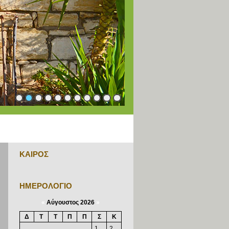
1
2
3
4
5
6
7
8
9
10
11
ΚΑΙΡΟΣ
ΗΜΕΡΟΛΟΓΙΟ
«
Αύγουστος 2026
»
Δ
Τ
Τ
Π
Π
Σ
Κ
1
2