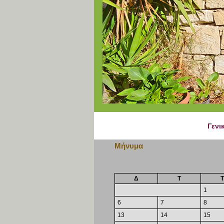
Γενι
Μήνυμα
Δ
Τ
Τ
1
6
7
8
13
14
15