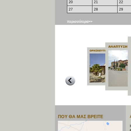
20
21
22
27
28
29
περισσότερα>>
ΠΟΥ ΘΑ ΜΑΣ ΒΡΕΙΤΕ