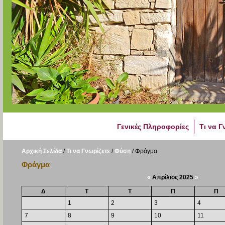
Γενικές Πληροφορίες
Τι να Γ
Αρχική Σελίδα
/
Τι να Γνωρίζετε
/
Φύση
/
Φράγμα
Φράγμα
«
Απρίλιος 2025
»
Δ
Τ
Τ
Π
Π
1
2
3
4
7
8
9
10
11