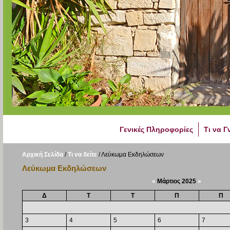
Γενικές Πληροφορίες
Τι να Γ
Αρχική Σελίδα
/
Τι να δείτε
/
Λεύκωμα Εκδηλώσεων
Λεύκωμα Εκδηλώσεων
«
Μάρτιος 2025
»
Δ
Τ
Τ
Π
Π
3
4
5
6
7