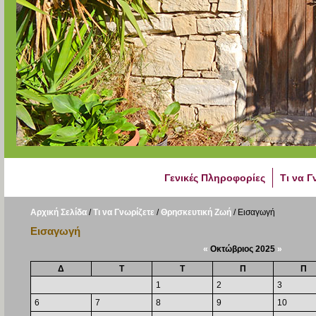
Γενικές Πληροφορίες
Τι να Γ
Αρχική Σελίδα
/
Τι να Γνωρίζετε
/
Θρησκευτική Ζωή
/
Εισαγωγή
Εισαγωγή
«
Οκτώβριος 2025
»
Δ
Τ
Τ
Π
Π
1
2
3
6
7
8
9
10